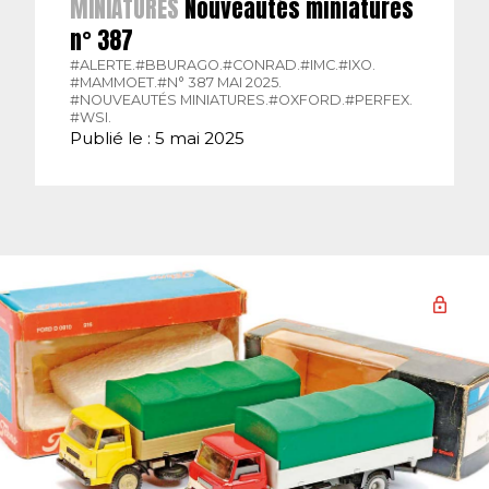
MINIATURES
Nouveautés miniatures
n° 387
#ALERTE.
#BBURAGO.
#CONRAD.
#IMC.
#IXO.
#MAMMOET.
#N° 387 MAI 2025.
#NOUVEAUTÉS MINIATURES.
#OXFORD.
#PERFEX.
#WSI.
Publié le : 5 mai 2025