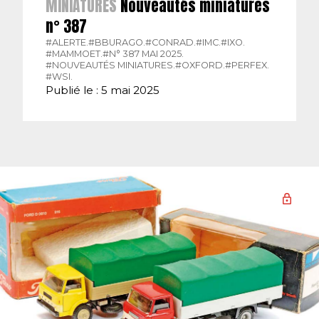
MINIATURES
Nouveautés miniatures
n° 387
#ALERTE.
#BBURAGO.
#CONRAD.
#IMC.
#IXO.
#MAMMOET.
#N° 387 MAI 2025.
#NOUVEAUTÉS MINIATURES.
#OXFORD.
#PERFEX.
#WSI.
Publié le : 5 mai 2025