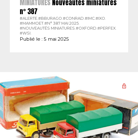
MINIATURES
Nouveautés miniatures
n° 387
#ALERTE.
#BBURAGO.
#CONRAD.
#IMC.
#IXO.
#MAMMOET.
#N° 387 MAI 2025.
#NOUVEAUTÉS MINIATURES.
#OXFORD.
#PERFEX.
#WSI.
Publié le : 5 mai 2025