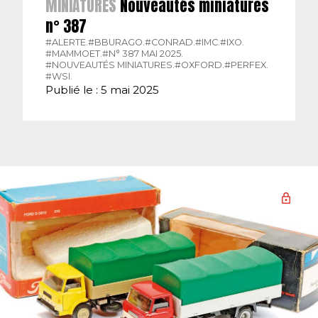
MINIATURES
Nouveautés miniatures
n° 387
#ALERTE.
#BBURAGO.
#CONRAD.
#IMC.
#IXO.
#MAMMOET.
#N° 387 MAI 2025.
#NOUVEAUTÉS MINIATURES.
#OXFORD.
#PERFEX.
#WSI.
Publié le : 5 mai 2025