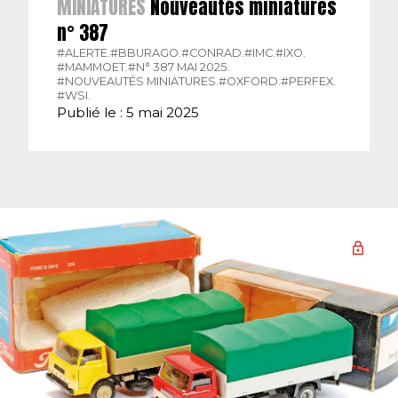
MINIATURES
Nouveautés miniatures
n° 387
#ALERTE.
#BBURAGO.
#CONRAD.
#IMC.
#IXO.
#MAMMOET.
#N° 387 MAI 2025.
#NOUVEAUTÉS MINIATURES.
#OXFORD.
#PERFEX.
#WSI.
Publié le : 5 mai 2025