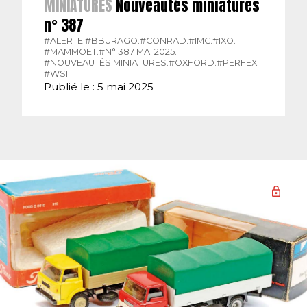
MINIATURES
Nouveautés miniatures
n° 387
#ALERTE.
#BBURAGO.
#CONRAD.
#IMC.
#IXO.
#MAMMOET.
#N° 387 MAI 2025.
#NOUVEAUTÉS MINIATURES.
#OXFORD.
#PERFEX.
#WSI.
Publié le : 5 mai 2025