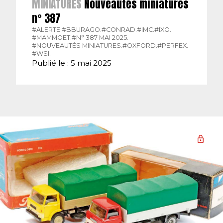
MINIATURES
Nouveautés miniatures
n° 387
#ALERTE.
#BBURAGO.
#CONRAD.
#IMC.
#IXO.
#MAMMOET.
#N° 387 MAI 2025.
#NOUVEAUTÉS MINIATURES.
#OXFORD.
#PERFEX.
#WSI.
Publié le : 5 mai 2025