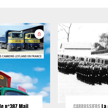
le n°387 Mail
CARROSSIERS
La 