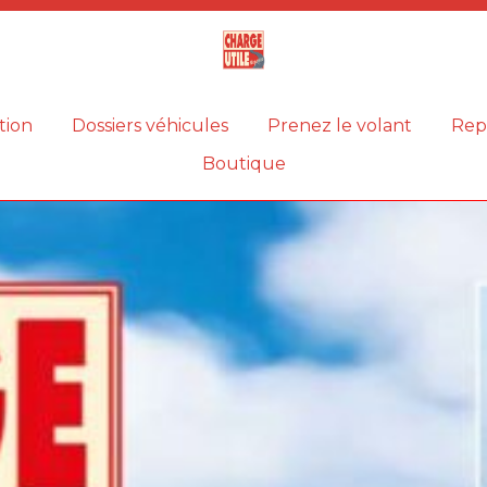
Magazine
Charge
utile
tion
Dossiers véhicules
Prenez le volant
Rep
Boutique