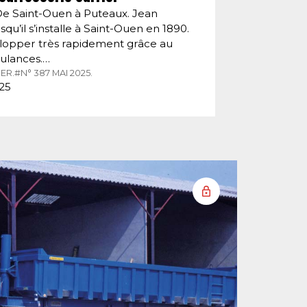
De Saint-Ouen à Puteaux. Jean
squ’il s’installe à Saint-Ouen en 1890.
velopper très rapidement grâce au
ulances.…
ER.
#N° 387 MAI 2025.
025