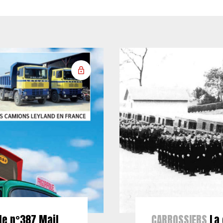
le n°387 Mail
CARROSSIERS
La 