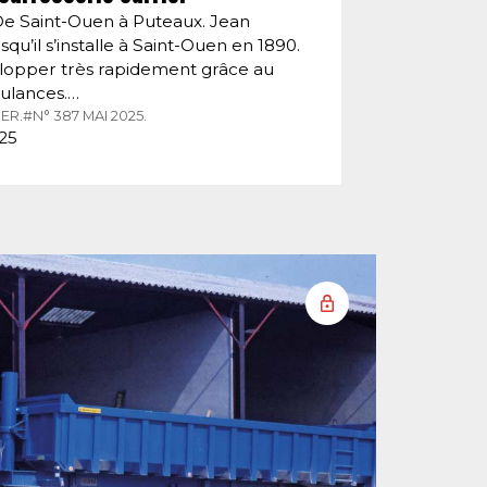
De Saint-Ouen à Puteaux. Jean
squ’il s’installe à Saint-Ouen en 1890.
velopper très rapidement grâce au
ulances.…
ER.
#N° 387 MAI 2025.
025