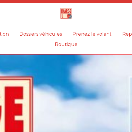
Magazine
Charge
utile
tion
Dossiers véhicules
Prenez le volant
Rep
Boutique