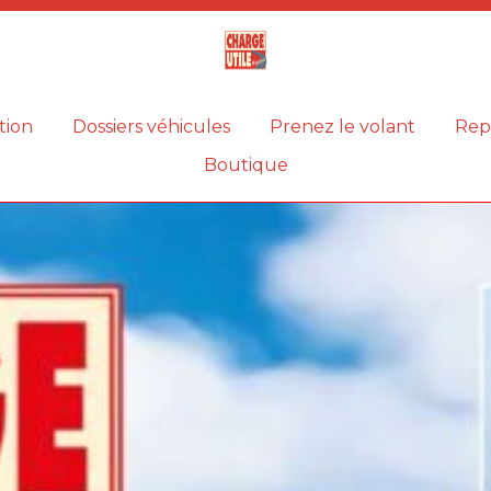
Magazine
Charge
utile
tion
Dossiers véhicules
Prenez le volant
Rep
Boutique