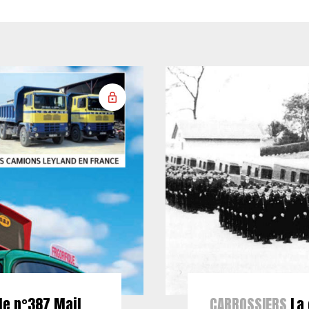
le n°387 Mail
CARROSSIERS
La 