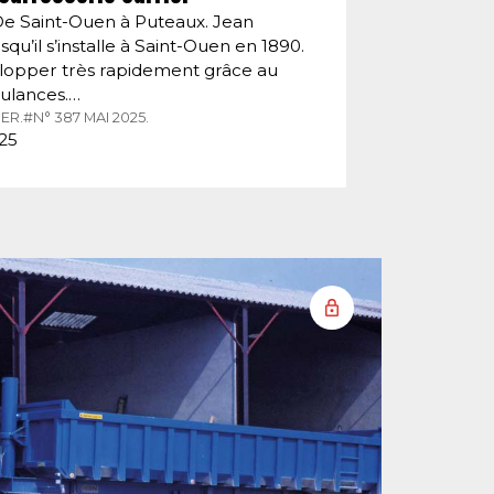
De Saint-Ouen à Puteaux. Jean
squ’il s’installe à Saint-Ouen en 1890.
velopper très rapidement grâce au
ulances.…
ER.
#N° 387 MAI 2025.
025