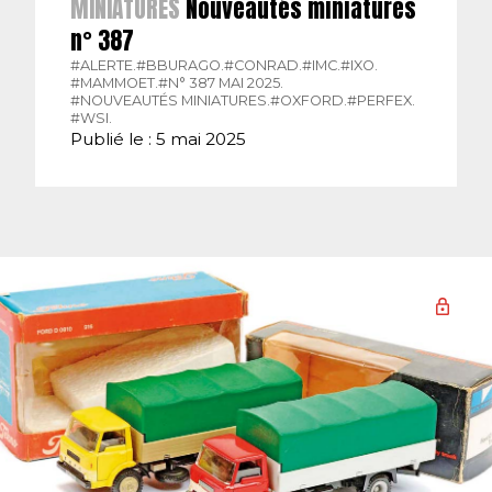
MINIATURES
Nouveautés miniatures
n° 387
#ALERTE.
#BBURAGO.
#CONRAD.
#IMC.
#IXO.
#MAMMOET.
#N° 387 MAI 2025.
#NOUVEAUTÉS MINIATURES.
#OXFORD.
#PERFEX.
#WSI.
Publié le : 5 mai 2025