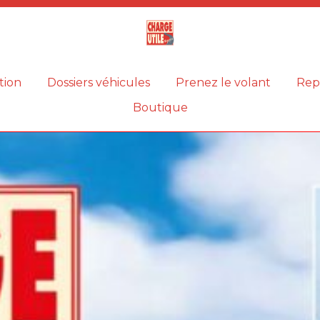
Magazine
Charge
utile
tion
Dossiers véhicules
Prenez le volant
Rep
Boutique