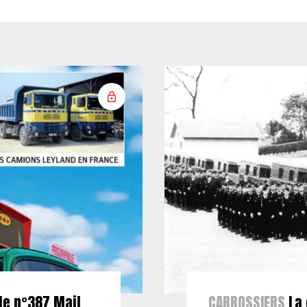
le n°387 Mail
CARROSSIERS
La 