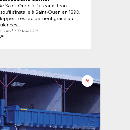
De Saint-Ouen à Puteaux. Jean
squ’il s’installe à Saint-Ouen en 1890.
velopper très rapidement grâce au
ulances.…
ER.
#N° 387 MAI 2025.
025