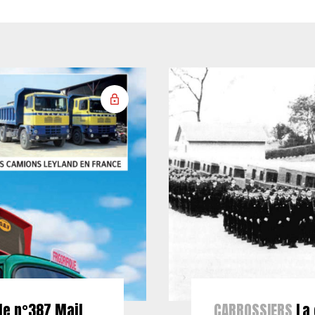
le n°387 Mail
CARROSSIERS
La 