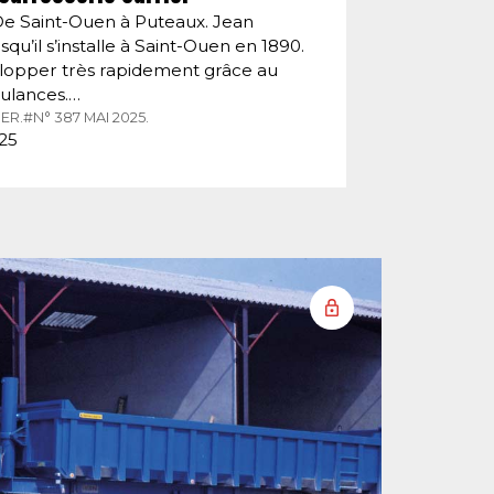
De Saint-Ouen à Puteaux. Jean
squ’il s’installe à Saint-Ouen en 1890.
velopper très rapidement grâce au
ulances.…
ER.
#N° 387 MAI 2025.
025