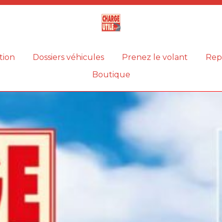
Magazine
Charge
utile
tion
Dossiers véhicules
Prenez le volant
Rep
Boutique