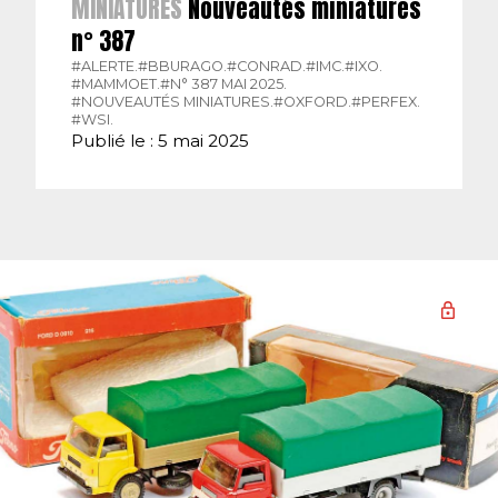
MINIATURES
Nouveautés miniatures
n° 387
#ALERTE.
#BBURAGO.
#CONRAD.
#IMC.
#IXO.
#MAMMOET.
#N° 387 MAI 2025.
#NOUVEAUTÉS MINIATURES.
#OXFORD.
#PERFEX.
#WSI.
Publié le : 5 mai 2025