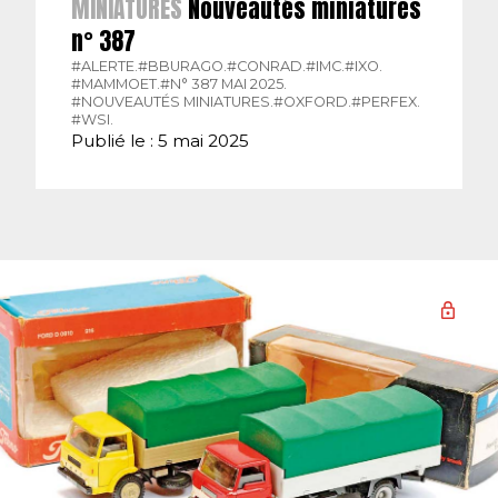
MINIATURES
Nouveautés miniatures
n° 387
#ALERTE.
#BBURAGO.
#CONRAD.
#IMC.
#IXO.
#MAMMOET.
#N° 387 MAI 2025.
#NOUVEAUTÉS MINIATURES.
#OXFORD.
#PERFEX.
#WSI.
Publié le : 5 mai 2025