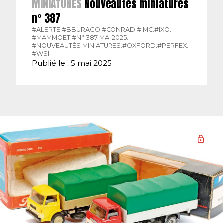
MINIATURES
Nouveautés miniatures
n° 387
#ALERTE.
#BBURAGO.
#CONRAD.
#IMC.
#IXO.
#MAMMOET.
#N° 387 MAI 2025.
#NOUVEAUTÉS MINIATURES.
#OXFORD.
#PERFEX.
#WSI.
Publié le : 5 mai 2025