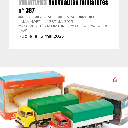
MINIATURES
Nouveautés miniatures
n° 387
#ALERTE.
#BBURAGO.
#CONRAD.
#IMC.
#IXO.
#MAMMOET.
#N° 387 MAI 2025.
#NOUVEAUTÉS MINIATURES.
#OXFORD.
#PERFEX.
#WSI.
Publié le : 5 mai 2025