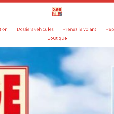
Magazine
Charge
utile
tion
Dossiers véhicules
Prenez le volant
Rep
Boutique