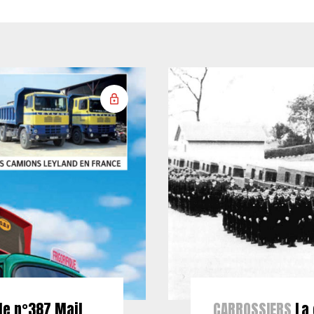
le n°387 Mail
CARROSSIERS
La 