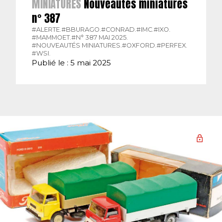
MINIATURES
Nouveautés miniatures
n° 387
#ALERTE.
#BBURAGO.
#CONRAD.
#IMC.
#IXO.
#MAMMOET.
#N° 387 MAI 2025.
#NOUVEAUTÉS MINIATURES.
#OXFORD.
#PERFEX.
#WSI.
Publié le : 5 mai 2025