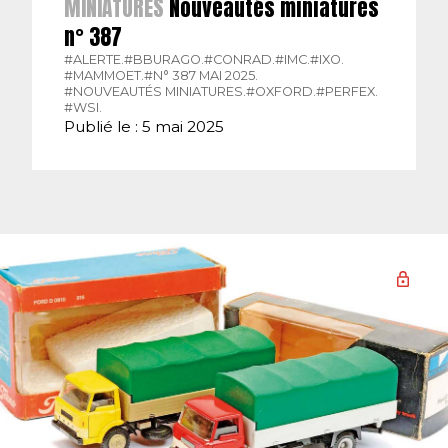
MINIATURES
Nouveautés miniatures
n° 387
#ALERTE.
#BBURAGO.
#CONRAD.
#IMC.
#IXO.
#MAMMOET.
#N° 387 MAI 2025.
#NOUVEAUTÉS MINIATURES.
#OXFORD.
#PERFEX.
#WSI.
Publié le : 5 mai 2025