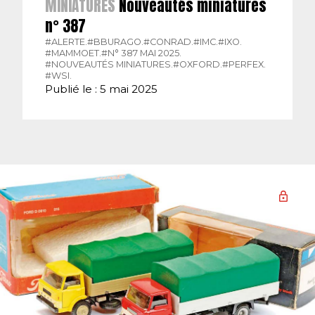
MINIATURES
Nouveautés miniatures
n° 387
#ALERTE.
#BBURAGO.
#CONRAD.
#IMC.
#IXO.
#MAMMOET.
#N° 387 MAI 2025.
#NOUVEAUTÉS MINIATURES.
#OXFORD.
#PERFEX.
#WSI.
Publié le : 5 mai 2025