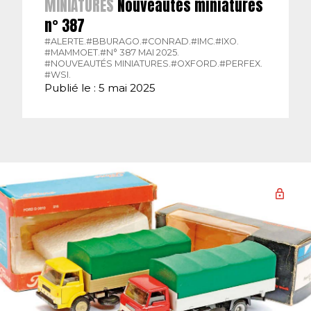
MINIATURES
Nouveautés miniatures
n° 387
#ALERTE.
#BBURAGO.
#CONRAD.
#IMC.
#IXO.
#MAMMOET.
#N° 387 MAI 2025.
#NOUVEAUTÉS MINIATURES.
#OXFORD.
#PERFEX.
#WSI.
Publié le : 5 mai 2025