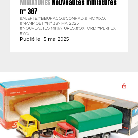
MINIATURES
Nouveautés miniatures
n° 387
#ALERTE.
#BBURAGO.
#CONRAD.
#IMC.
#IXO.
#MAMMOET.
#N° 387 MAI 2025.
#NOUVEAUTÉS MINIATURES.
#OXFORD.
#PERFEX.
#WSI.
Publié le : 5 mai 2025