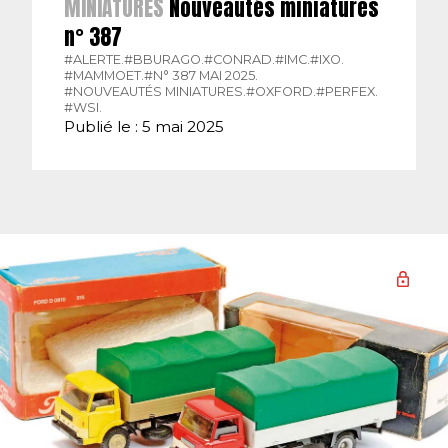
MINIATURES
Nouveautés miniatures
n° 387
#ALERTE.
#BBURAGO.
#CONRAD.
#IMC.
#IXO.
#MAMMOET.
#N° 387 MAI 2025.
#NOUVEAUTÉS MINIATURES.
#OXFORD.
#PERFEX.
#WSI.
Publié le : 5 mai 2025