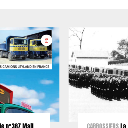
le n°387 Mail
CARROSSIERS
La 