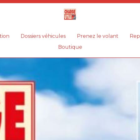
Magazine
Charge
utile
tion
Dossiers véhicules
Prenez le volant
Rep
Boutique