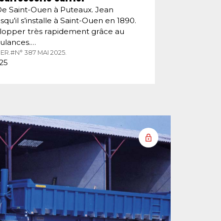
De Saint-Ouen à Puteaux. Jean
squ’il s’installe à Saint-Ouen en 1890.
velopper très rapidement grâce au
ulances.…
ER.
#N° 387 MAI 2025.
025