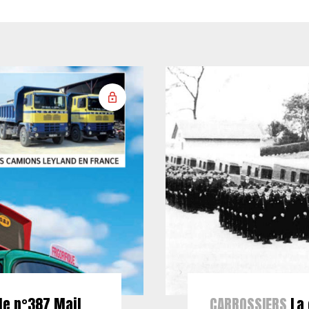
le n°387 Mail
CARROSSIERS
La 