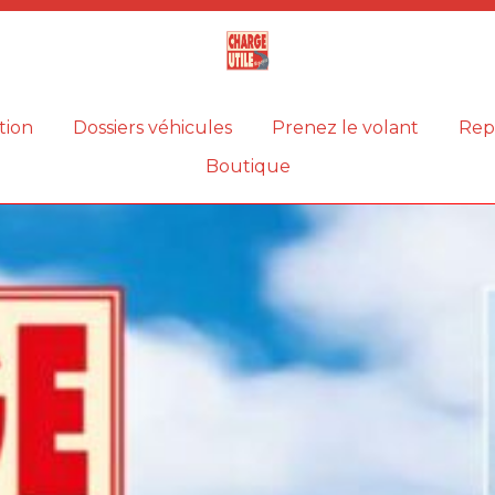
Magazine
Charge
utile
tion
Dossiers véhicules
Prenez le volant
Rep
Boutique