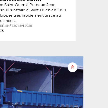
De Saint-Ouen à Puteaux. Jean
squ’il s’installe à Saint-Ouen en 1890.
velopper très rapidement grâce au
ulances.…
ER.
#N° 387 MAI 2025.
025