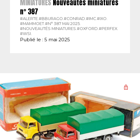
MINIATURES
Nouveautés miniatures
n° 387
#ALERTE.
#BBURAGO.
#CONRAD.
#IMC.
#IXO.
#MAMMOET.
#N° 387 MAI 2025.
#NOUVEAUTÉS MINIATURES.
#OXFORD.
#PERFEX.
#WSI.
Publié le : 5 mai 2025