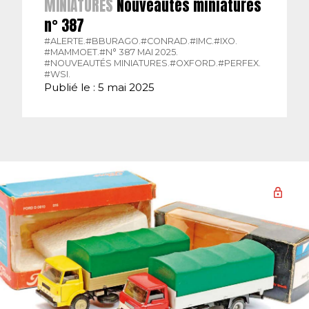
MINIATURES
Nouveautés miniatures
n° 387
#ALERTE.
#BBURAGO.
#CONRAD.
#IMC.
#IXO.
#MAMMOET.
#N° 387 MAI 2025.
#NOUVEAUTÉS MINIATURES.
#OXFORD.
#PERFEX.
#WSI.
Publié le : 5 mai 2025