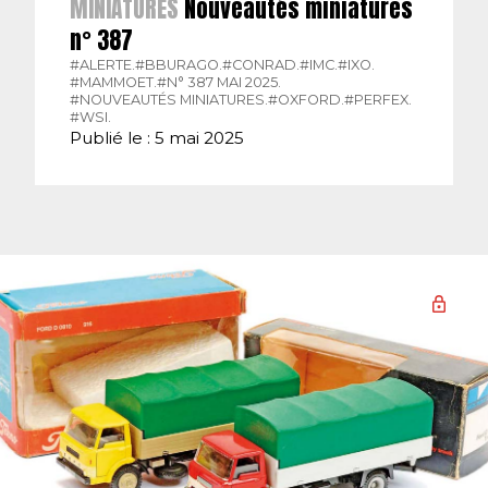
MINIATURES
Nouveautés miniatures
n° 387
#ALERTE.
#BBURAGO.
#CONRAD.
#IMC.
#IXO.
#MAMMOET.
#N° 387 MAI 2025.
#NOUVEAUTÉS MINIATURES.
#OXFORD.
#PERFEX.
#WSI.
Publié le : 5 mai 2025