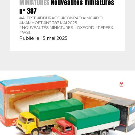
MINIATURES
Nouveautés miniatures
n° 387
#ALERTE.
#BBURAGO.
#CONRAD.
#IMC.
#IXO.
#MAMMOET.
#N° 387 MAI 2025.
#NOUVEAUTÉS MINIATURES.
#OXFORD.
#PERFEX.
#WSI.
Publié le : 5 mai 2025