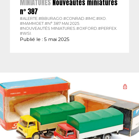
MINIATURES
Nouveautés miniatures
n° 387
#ALERTE.
#BBURAGO.
#CONRAD.
#IMC.
#IXO.
#MAMMOET.
#N° 387 MAI 2025.
#NOUVEAUTÉS MINIATURES.
#OXFORD.
#PERFEX.
#WSI.
Publié le : 5 mai 2025