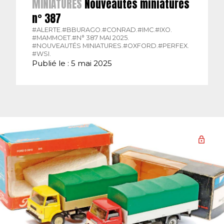
MINIATURES
Nouveautés miniatures
n° 387
#ALERTE.
#BBURAGO.
#CONRAD.
#IMC.
#IXO.
#MAMMOET.
#N° 387 MAI 2025.
#NOUVEAUTÉS MINIATURES.
#OXFORD.
#PERFEX.
#WSI.
Publié le : 5 mai 2025