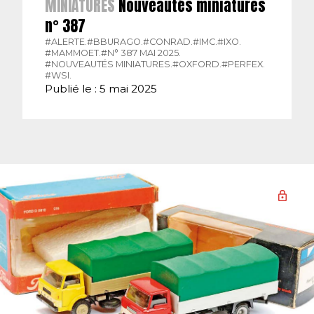
MINIATURES
Nouveautés miniatures
n° 387
#ALERTE.
#BBURAGO.
#CONRAD.
#IMC.
#IXO.
#MAMMOET.
#N° 387 MAI 2025.
#NOUVEAUTÉS MINIATURES.
#OXFORD.
#PERFEX.
#WSI.
Publié le : 5 mai 2025