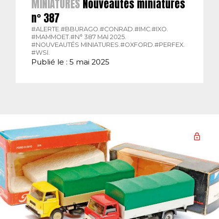
MINIATURES
Nouveautés miniatures
n° 387
#ALERTE.
#BBURAGO.
#CONRAD.
#IMC.
#IXO.
#MAMMOET.
#N° 387 MAI 2025.
#NOUVEAUTÉS MINIATURES.
#OXFORD.
#PERFEX.
#WSI.
Publié le : 5 mai 2025