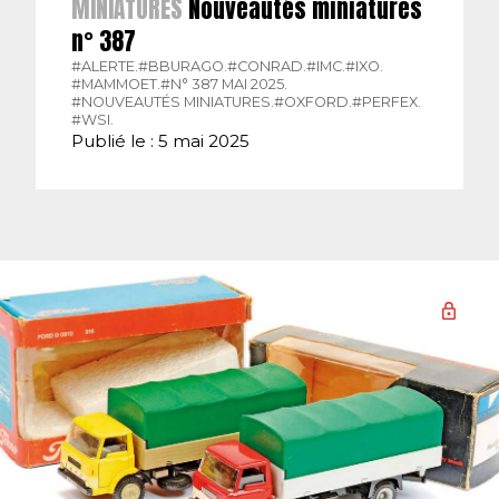
MINIATURES
Nouveautés miniatures
n° 387
#ALERTE.
#BBURAGO.
#CONRAD.
#IMC.
#IXO.
#MAMMOET.
#N° 387 MAI 2025.
#NOUVEAUTÉS MINIATURES.
#OXFORD.
#PERFEX.
#WSI.
Publié le : 5 mai 2025