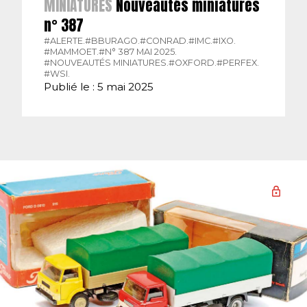
MINIATURES
Nouveautés miniatures
n° 387
#ALERTE.
#BBURAGO.
#CONRAD.
#IMC.
#IXO.
#MAMMOET.
#N° 387 MAI 2025.
#NOUVEAUTÉS MINIATURES.
#OXFORD.
#PERFEX.
#WSI.
Publié le : 5 mai 2025