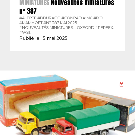
MINIATURES
Nouveautés miniatures
n° 387
#ALERTE.
#BBURAGO.
#CONRAD.
#IMC.
#IXO.
#MAMMOET.
#N° 387 MAI 2025.
#NOUVEAUTÉS MINIATURES.
#OXFORD.
#PERFEX.
#WSI.
Publié le : 5 mai 2025