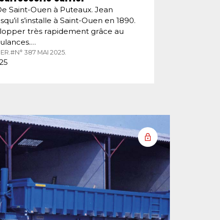
De Saint-Ouen à Puteaux. Jean
squ’il s’installe à Saint-Ouen en 1890.
velopper très rapidement grâce au
ulances.…
ER.
#N° 387 MAI 2025.
025