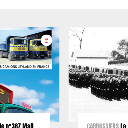
le n°387 Mail
CARROSSIERS
La 