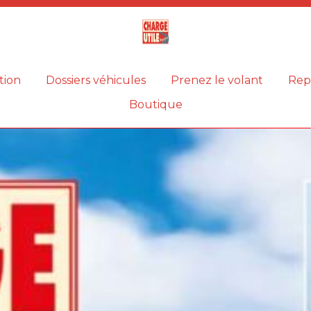
Magazine
Charge
utile
tion
Dossiers véhicules
Prenez le volant
Rep
Boutique