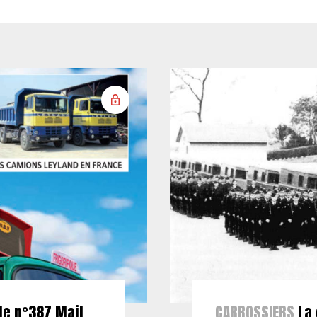
le n°387 Mail
CARROSSIERS
La 