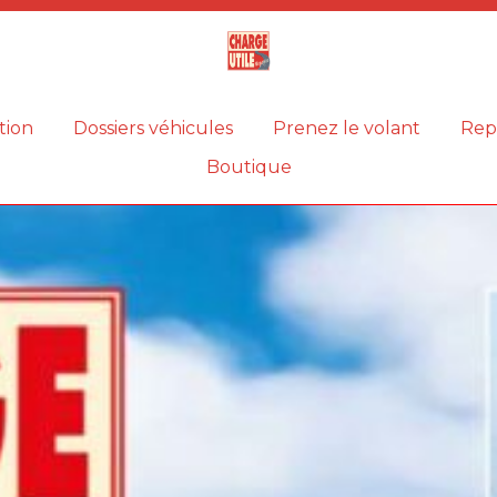
Magazine
Charge
utile
tion
Dossiers véhicules
Prenez le volant
Rep
Boutique