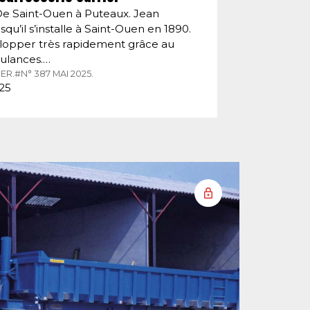
De Saint-Ouen à Puteaux. Jean
squ’il s’installe à Saint-Ouen en 1890.
velopper très rapidement grâce au
ulances.…
ER.
#N° 387 MAI 2025.
025