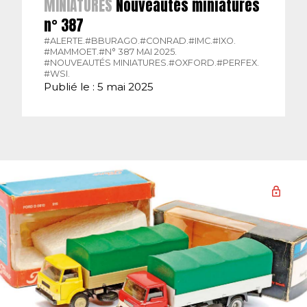
MINIATURES
Nouveautés miniatures
n° 387
#ALERTE.
#BBURAGO.
#CONRAD.
#IMC.
#IXO.
#MAMMOET.
#N° 387 MAI 2025.
#NOUVEAUTÉS MINIATURES.
#OXFORD.
#PERFEX.
#WSI.
Publié le : 5 mai 2025