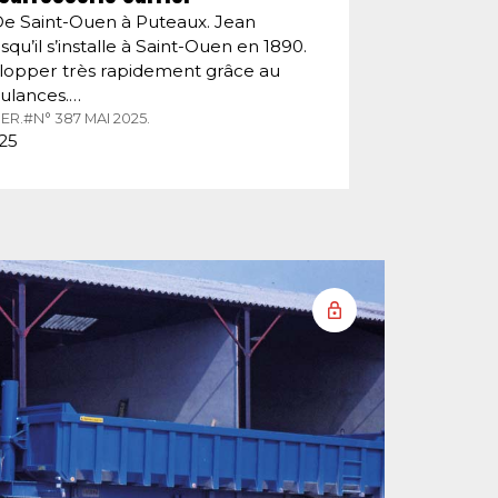
De Saint-Ouen à Puteaux. Jean
squ’il s’installe à Saint-Ouen en 1890.
velopper très rapidement grâce au
ulances.…
ER.
#N° 387 MAI 2025.
025