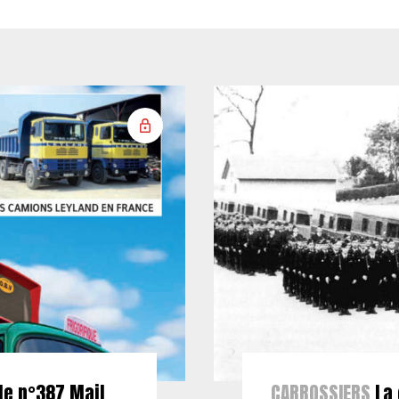
le n°387 Mail
CARROSSIERS
La 