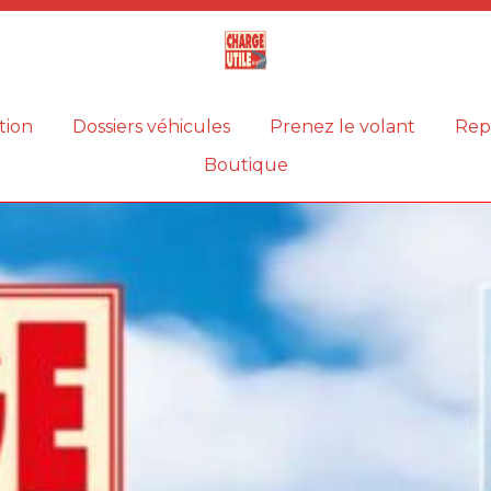
Magazine
Charge
utile
tion
Dossiers véhicules
Prenez le volant
Rep
Boutique