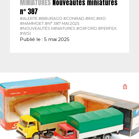
MINIATURES
Nouveautés miniatures
n° 387
#ALERTE.
#BBURAGO.
#CONRAD.
#IMC.
#IXO.
#MAMMOET.
#N° 387 MAI 2025.
#NOUVEAUTÉS MINIATURES.
#OXFORD.
#PERFEX.
#WSI.
Publié le : 5 mai 2025