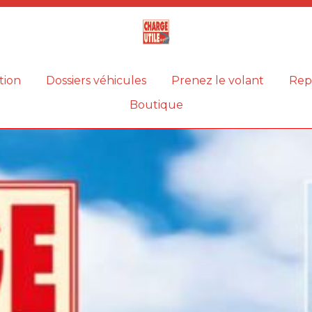
Magazine
Charge
utile
tion
Dossiers véhicules
Prenez le volant
Rep
Boutique