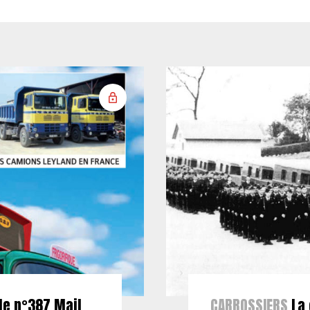
le n°387 Mail
CARROSSIERS
La 