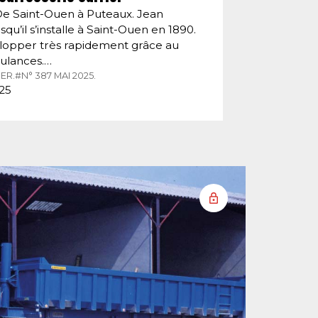
De Saint-Ouen à Puteaux. Jean
squ’il s’installe à Saint-Ouen en 1890.
velopper très rapidement grâce au
ulances.…
ER.
#N° 387 MAI 2025.
025