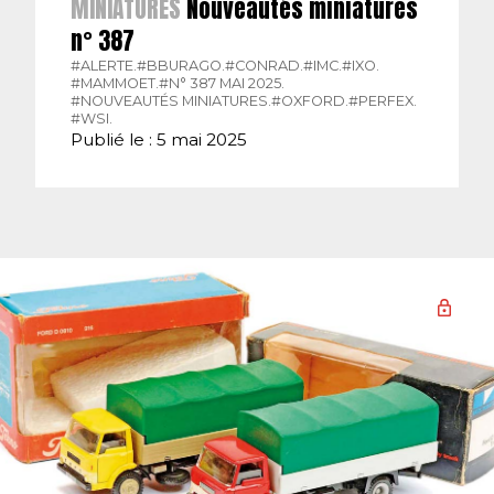
MINIATURES
Nouveautés miniatures
n° 387
#ALERTE.
#BBURAGO.
#CONRAD.
#IMC.
#IXO.
#MAMMOET.
#N° 387 MAI 2025.
#NOUVEAUTÉS MINIATURES.
#OXFORD.
#PERFEX.
#WSI.
Publié le : 5 mai 2025