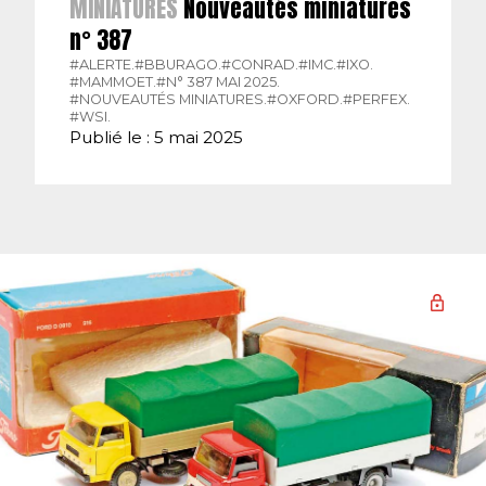
MINIATURES
Nouveautés miniatures
n° 387
#ALERTE.
#BBURAGO.
#CONRAD.
#IMC.
#IXO.
#MAMMOET.
#N° 387 MAI 2025.
#NOUVEAUTÉS MINIATURES.
#OXFORD.
#PERFEX.
#WSI.
Publié le : 5 mai 2025