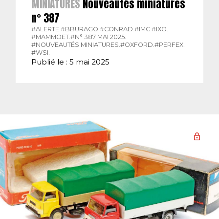
MINIATURES
Nouveautés miniatures
n° 387
#ALERTE.
#BBURAGO.
#CONRAD.
#IMC.
#IXO.
#MAMMOET.
#N° 387 MAI 2025.
#NOUVEAUTÉS MINIATURES.
#OXFORD.
#PERFEX.
#WSI.
Publié le : 5 mai 2025