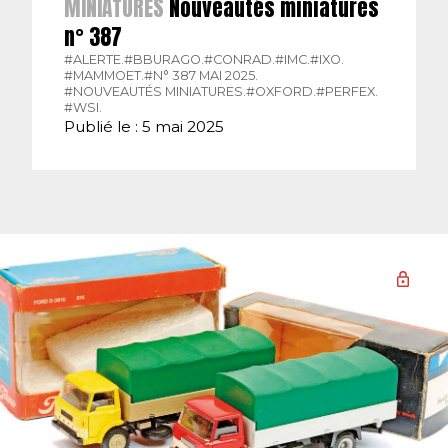
MINIATURES
Nouveautés miniatures
n° 387
#ALERTE.
#BBURAGO.
#CONRAD.
#IMC.
#IXO.
#MAMMOET.
#N° 387 MAI 2025.
#NOUVEAUTÉS MINIATURES.
#OXFORD.
#PERFEX.
#WSI.
Publié le : 5 mai 2025