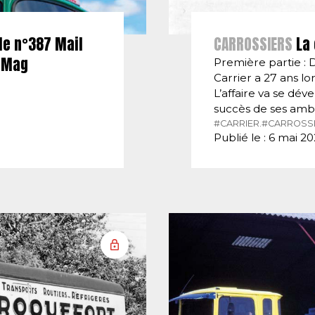
le n°387 Mail
CARROSSIERS
La 
E-Mag
Première partie : 
Carrier a 27 ans lor
L’affaire va se dé
succès de ses amb
#CARRIER.
#CARROSSI
Publié le : 6 mai 2