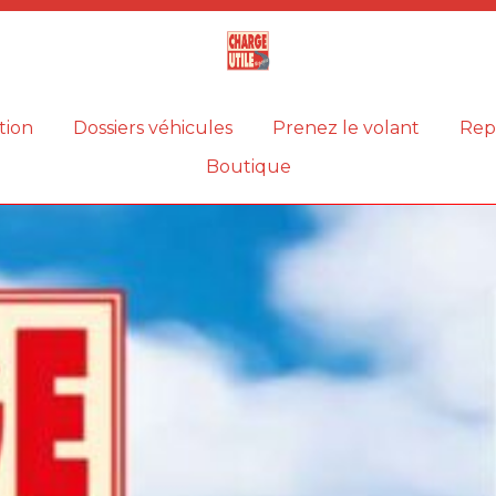
Magazine
Charge
utile
tion
Dossiers véhicules
Prenez le volant
Rep
Boutique