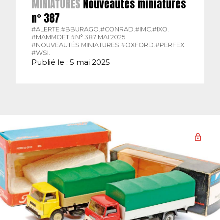
MINIATURES
Nouveautés miniatures
n° 387
#ALERTE.
#BBURAGO.
#CONRAD.
#IMC.
#IXO.
#MAMMOET.
#N° 387 MAI 2025.
#NOUVEAUTÉS MINIATURES.
#OXFORD.
#PERFEX.
#WSI.
Publié le : 5 mai 2025