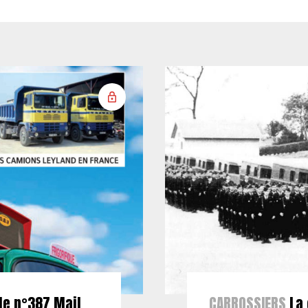
le n°387 Mail
CARROSSIERS
La 