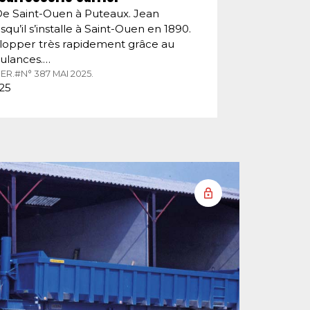
De Saint-Ouen à Puteaux. Jean
squ’il s’installe à Saint-Ouen en 1890.
velopper très rapidement grâce au
ulances.…
ER.
#N° 387 MAI 2025.
025