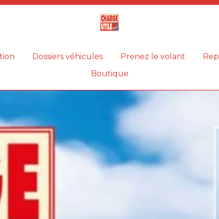
Magazine
Charge
utile
tion
Dossiers véhicules
Prenez le volant
Rep
Boutique